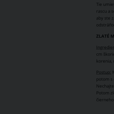
Tie umie
rascu a 
aby ste z
odstráňte
ZLATÉ 
Ingredie
cm škori
korenia,
Postup:
M
potom s 
Nechajte 
Potom zl
čierneho