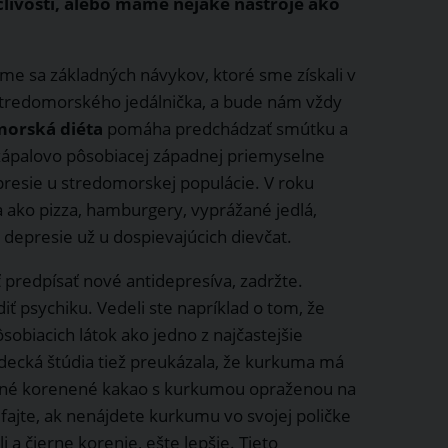
 clivosti, alebo máme nejaké nástroje ako
žme sa základných návykov, ktoré sme získali v
stredomorského jedálnička, a bude nám vždy
morská diéta
pomáha predchádzať smútku a
 zápalovo pôsobiacej západnej priemyselne
presie u stredomorskej populácie. V roku
a ako pizza, hamburgery, vyprážané jedlá,
o depresie už u dospievajúcich dievčat.
ť predpísať nové antidepresíva, zadržte.
iť psychiku. Vedeli ste napríklad o tom, že
obiacich látok ako jedno z najčastejšie
ecká štúdia tiež preukázala, že kurkuma má
ladené korenené kakao s kurkumou opraženou na
ajte, ak nenájdete kurkumu vo svojej poličke
i a čierne korenie, ešte lepšie. Tieto