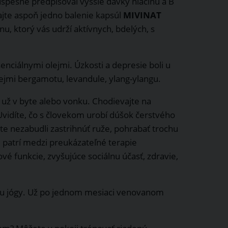
spešne predpisoval vyššie dávky niacínu a B
ajte aspoň jedno balenie kapsúl
MIVINAT
nu, ktorý vás udrží aktívnych, bdelých, s
nciálnymi olejmi. Úzkosti a depresie boli u
jmi bergamotu, levandule, ylang-ylangu.
už v byte alebo vonku. Chodievajte na
Uvidíte, čo s človekom urobí dúšok čerstvého
ste nezabudli zastrihnúť ruže, pohrabať trochu
ie patrí medzi preukázateľné terapie
é funkcie, zvyšujúce sociálnu účasť, zdravie,
ekciu jógy. Už po jednom mesiaci venovanom