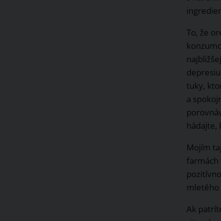
ingredien
To, že o
konzumov
najbližš
depresiu
tuky, kt
a spokojn
porovnáva
hádajte, 
Mojím ta
farmách 
pozitívn
mletého 
Ak patrí