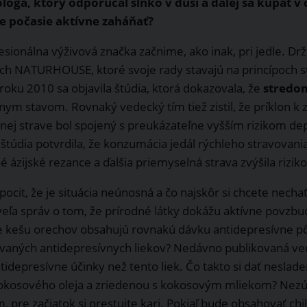
óga, ktorý odporúčal slnko v duši a ďalej sa kúpať v
e počasie aktívne zaháňať?
esionálna výživová značka začnime, ako inak, pri jedle. Dr
ch NATURHOUSE, ktoré svoje rady stavajú na princípoch 
 roku 2010 sa objavila štúdia, ktorá dokazovala, že
stredo
nym stavom. Rovnaký vedecký tím tiež zistil, že príklon k
nej strave bol spojený s preukázateľne vyšším rizikom de
 štúdia potvrdila, že konzumácia jedál rýchleho stravovani
 ázijské rezance a ďalšia priemyselná strava zvýšila rizik
ocit, že je situácia neúnosná a čo najskôr si chcete necha
veľa správ o tom, že prírodné látky dokážu aktívne povzbud
e kešu orechov obsahujú rovnakú dávku antidepresívne pôs
vaných antidepresívnych liekov? Nedávno publikovaná ved
ntidepresívne účinky než tento liek. Čo takto si dať nes
kokosového oleja a zriedenou s kokosovým mliekom? Nezúf
, pre začiatok si orestujte kari. Pokiaľ bude obsahovať chill