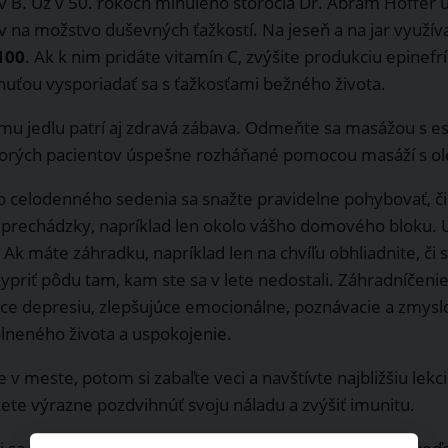
v B. Už v 50. rokoch minulého storočia Dr. Abram Hoffer ú
v na možstvo duševných ťažkostí. Na jeseň a na jar využív
100
. Ak k nim pridáte vitamín C, zvýšite produkciu epinefrí
huťou vysporiadať sa s ťažkosťami bežného života.
mu jedlu patrí aj zdravá zábava. Odmeňte sa masážou s ese
orých pacientov úspešne rozháňané pomocou masáží s ole
 celodenného sedenia sa snažte pravidelne pohybovať, či 
e prechádzky, napríklad len okolo vášho domového bloku. 
Ak máte záhradku, napríklad len na chvíľu obhliadnite, či 
akypriť pôdu tam, kam ste sa v lete nedostali. Záhradníčen
ce depresiu, zlepšujúce emocionálne, poznávacie a zmyslov
plneného života a uspokojenie.
e v meste, potom si zabaľte veci a navštívte najbližšiu l
ete výrazne pozdvihnúť svoju náladu a zvýšiť imunitu.