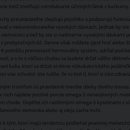
cie totiž zosilňujú vstrebávanie účinných látok z kurkumy.
rechy preukázateľne zlepšujú psychiku a podporujú funkc
ať v nekontrolovateľne vysokých dávkach. Jednak by ste 
ej nemocnici a tiež by ste si nadmerne vysokými dávkami 
 z prebytočných kíl. Denne však môžete zjesť hrsť alebo 30
oré pomôžu prenastaviť hormonálny systém, udržať pod ko
osť, a o to s väčšou chuťou sa budete držať vášho diétneho
ní ľudia, ktorí sa držali striktne nízkokalorického jedálničk
kto viac schudol: iste tušíte, že to boli tí, ktorí si túto zdra
jným tromfom sú pravidelné menšie dávky divého lososa. 
v nich nájdete poctivé porcie omega-3 nenasýtených mastn
om chode. Doplňte ich rastlinnými omega-3 kyselinami z v
ľanového semienka alebo aj oleja sacha inchi.
te k tým, ktorí majú tendenciu podliehať jesennej melanch