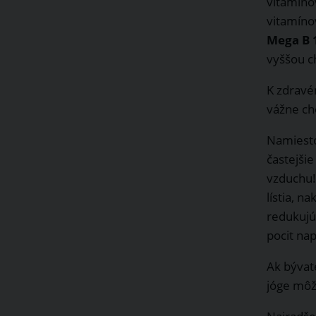
vitamíno
vitamíno
Mega B 
vyššou c
K zdravé
vážne ch
Namiesto
častejši
vzduchu! 
lístia, n
redukujú
pocit na
Ak bývat
jóge môž