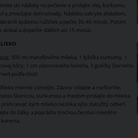
stnite do nádoby na pečenie a pridajte olej, kurkumu,
soľ a zmiešajte dohromady. Nádobu zakryte alobalom,
abránili spáleniu ružičiek a pečte 35-40 minút. Potom
 alobal a dopečte ďalších asi 15 minút.
MLIEKO
ncie:
300 ml mandľového mlieka, 1 lyžička kurkumy, 1
covej kôry, 1 cm zázvorového koreňa, 3 guličky čierneho
 med podľa chuti
lieko mierne zohrejte. Zázvor ošúpte a rozštvrťte,
celou škoricou, kurkumou a medom pridajte do mlieka.
prehrievať, kým mlieko nezíska sýte zlatožltý odtieň.
ejte do šálky a poprášte trochou čerstvo mletého
 korenia.