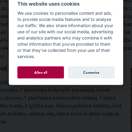
j sa v zime držíte teplého krbu a závidíte spiacim medve
This website uses cookies
u so zapojením obrazotvornosti a meditácie, pretože toto z
We use cookies to personalise content and ads,
 také netrúfate, pustite si aspoň príjemnú hudbu. Hudba a j
to provide social media features and to analyse
nych symptómov u dospelých. Na počúvanie si uvarte nap
our traffic. We also share information about your
k a jeho esenciálny olej pôsobia ako proti úzkostiam, tak
use of our site with our social media, advertising
and analytics partners who may combine it with
i INFUNAT RELAX s pomarančovými kvetmi, ktoré vás môžu 
other information that you’ve provided to them
 nálev z jedného vrecka, pribaliť si ju so sebou ráno do p
or that they’ve collected from your use of their
ku.
services.
OVÉ KARI SO ZÁZVOROM
Allow all
Customize
ncie:
1 tekvica hokaido, 1 menšÍ baklažán, 1 cibuľa, 3
 cesnaku, 1 plechovka krájaných paradajok, kúsok
o zázvoru, 1 plechovka kokosového mlieka, 1 lyžica
ho masla, 2 lyžičky kari, šťava z polovice limetky, hrsť
h arašidov, olivový olej, šalvia čerstvá alebo sušená,
nie