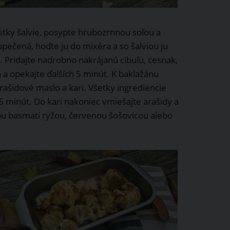
stky šalvie, posypte hrubozrnnou soľou a
upečená, hoďte ju do mixéra a so šalviou ju
j. Pridajte nadrobno nakrájanú cibuľu, cesnak,
n a opekajte ďalších 5 minút. K baklažánu
rašidové maslo a kari. Všetky ingrediencie
 minút. Do kari nakoniec vmiešajte arašidy a
ou basmati ryžou, červenou šošovicou alebo