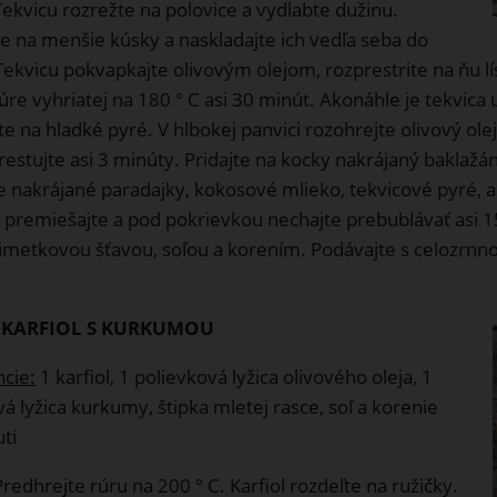
Tekvicu rozrežte na polovice a vydlabte dužinu.
te na menšie kúsky a naskladajte ich vedľa seba do
Tekvicu pokvapkajte olivovým olejom, rozprestrite na ňu lí
úre vyhriatej na 180 ° C asi 30 minút. Akonáhle je tekvica 
e na hladké pyré. V hlbokej panvici rozohrejte olivový ole
restujte asi 3 minúty. Pridajte na kocky nakrájaný baklažá
e nakrájané paradajky, kokosové mlieko, tekvicové pyré, a
 premiešajte a pod pokrievkou nechajte prebublávať asi 15
limetkovou šťavou, soľou a korením. Podávajte s celozrnn
 KARFIOL S KURKUMOU
ncie:
1 karfiol, 1 polievková lyžica olivového oleja, 1
á lyžica kurkumy, štipka mletej rasce, soľ a korenie
ti
redhrejte rúru na 200 ° C. Karfiol rozdeľte na ružičky.