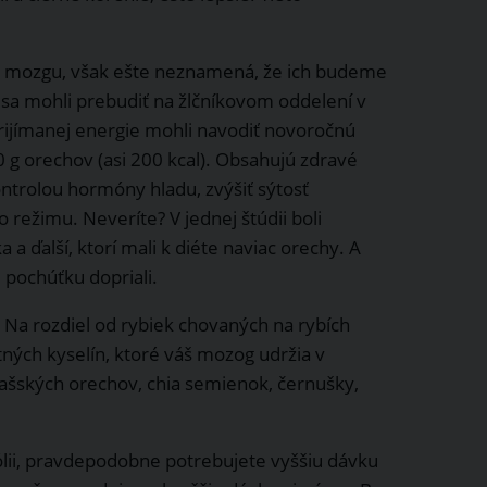
iu mozgu, však ešte neznamená, že ich budeme
sa mohli prebudiť na žlčníkovom oddelení v
prijímanej energie mohli navodiť novoročnú
 g orechov (asi 200 kcal). Obsahujú zdravé
ntrolou hormóny hladu, zvýšiť sýtosť
 režimu. Neveríte? V jednej štúdii boli
a a ďalší, ktorí mali k diéte naviac orechy. A
vú pochúťku dopriali.
Na rozdiel od rybiek chovaných na rybích
ých kyselín, ktoré váš mozog udržia v
lašských orechov, chia semienok, černušky,
ólii, pravdepodobne potrebujete vyššiu dávku