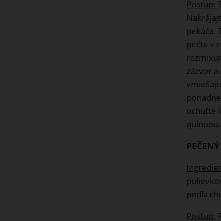
Postup:
Nakrájaj
pekáča. 
pečte v r
rozmixujt
zázvor a 
vmiešajt
poriadne
ochuťte 
quinoou.
PEČENÝ
Ingredie
polievkov
podľa chu
Postup:
P