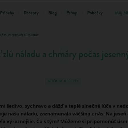
Príbehy
Recepty
Blog
Eshop
Pobočky
Môj N
očas jesenných plieskaníc
zlú náladu a chmáry počas jesenn
SEZÓNNE RECEPTY
i šedivo, sychravo a dážď a teplé slnečné lúče v ned
je našu náladu, zaznamenala väčšina z nás. Na jeseň 
eľa výraznejšie. Čo s tým? Môžeme si pripomenúť ús