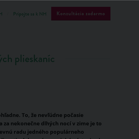
Konzultácia zadarmo
H
Pripojte sa k NH
ých plieskaníc
ohľadne. To, že nevľúdne počasie
a za nekonečne dlhých nocí v zime je to
mevnú radu jedného populárneho