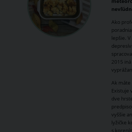
meteorol
nevľúdn
Ako prof
poradnia
lepšie. V
depresív
spracova
2015 iná
vyprážané
Ak máte p
Existuje 
dve hrst
predpiso
vyššie a
lyžičke 
s korením