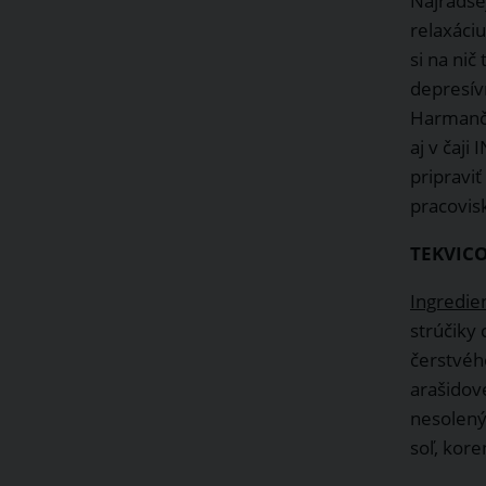
Najradše
relaxáci
si na nič
depresív
Harmanče
aj v čaj
pripraviť
pracovis
TEKVIC
Ingredie
strúčiky
čerstvéh
arašidové
nesolenýc
soľ, kore