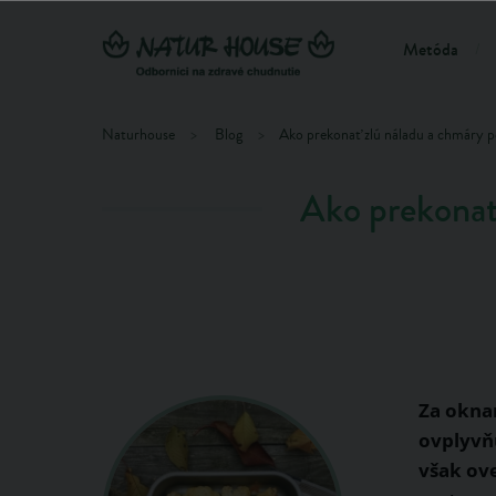
Metóda
Naturhouse
Blog
Ako prekonať zlú náladu a chmáry p
Ako prekonať 
Za oknam
ovplyvňu
však ov