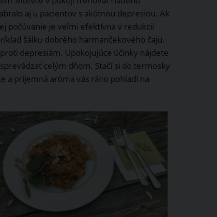
ďom? Môžete v pokoji trénovať riadenú
abralo aj u pacientov s akútnou depresiou. Ak
ej počúvanie je veľmi efektívna v redukcii
ríklad šálku dobrého harmančekového čaju.
 proti depresiám. Upokojujúce účinky nájdete
sprevádzať celým dňom. Stačí si do termosky
ráce a príjemná aróma vás ráno pohladí na