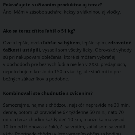
Pokračujete s užívaním produktov aj teraz?
Áno. Mám v zásobe sucháre, keksy s vlákninou aj vločky.
Ako sa teraz cítite ľahší o 51 kg?
Oveľa lepšie, oveľa
ľahšie sa hýbem
, lepšie spím,
zdravotné
ťažkosti ustúpili
, vysadil som všetky lieky. Obrovské výhody
sú pri nakupovaní oblečenia, ktoré si môžem vybrať aj
v obchodoch pre bežných ľudí a nie len v XXXL predajniach,
nepotrebujem kreslo do 150 a viac kg, ale stačí mi to pre
bežných zákazníkov a podobne.
Kombinovali ste chudnutie s cvičením?
Samozrejme, najmä s chôdzou, najskôr nepravidelne 30 min.
denne, potom už pravidelne 6× týždenne 50 min., nato 70
min. a teraz chodím každý deň 10 km, manželka ma vysadí
10 km od Hlohovca a čaká, či sa vrátim, zatiaľ som sa vrátil
vždy. Poprípade chôdzu v lete vymením občas za hodinu