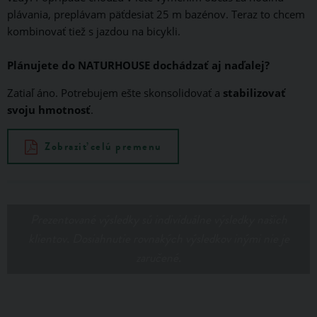
plávania, preplávam päťdesiat 25 m bazénov. Teraz to chcem
kombinovať tiež s jazdou na bicykli.
Plánujete do NATURHOUSE dochádzať aj naďalej?
Zatiaľ áno. Potrebujem ešte skonsolidovať a
stabilizovať
svoju hmotnosť
.
Zobraziť celú premenu
Prezentované výsledky sú individuálne výsledky našich
klientov. Dosiahnutie rovnakých výsledkov inými nie je
zaručené.