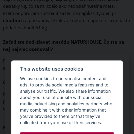
desiatky kg, čo sa mi zdalo ako nedosiahnuteľná méta.
Preto odporúčam sústrediť sa len na najbližší týždeň pri
chudnutí
a postupovať krok za krokom, napokon sa mi takto
podarilo zhodiť 51 kg.
Začali ste dodržiavať metódu NATURHOUSE. Čo ste na
nej najviac oceňovali?
Pravidelný režim jedál, usporiadanie jedálneho lístka
a odporúčania, čo a kedy môžem jesť.
This website uses cookies
We use cookies to personalise content and
Čo pre vás znamenali pravidelné týždenné konzultácie?
ads, to provide social media features and to
analyse our traffic. We also share information
Novú motiváciu, keďže moja hmotnosť každý týždeň
about your use of our site with our social
pravidelne klesala, niekedy viac a inokedy menej,
rozbor
media, advertising and analytics partners who
telesnej hmotnosti
a hodnôt svalov, vody a tuku v tele.
may combine it with other information that
you’ve provided to them or that they’ve
collected from your use of their services.
K tomu, aby človek upravil svoju hmotnosť, je potrebné