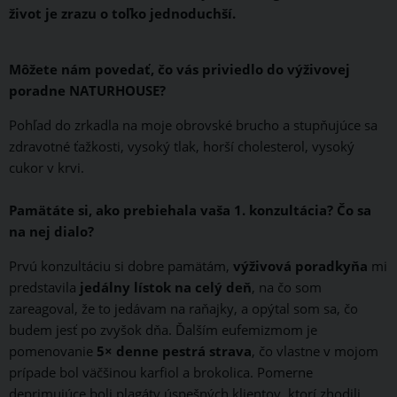
život je zrazu o toľko jednoduchší.
Môžete nám povedať, čo vás priviedlo do výživovej
poradne NATURHOUSE?
Pohľad do zrkadla na moje obrovské brucho a stupňujúce sa
zdravotné ťažkosti, vysoký tlak, horší cholesterol, vysoký
cukor v krvi.
Pamätáte si, ako prebiehala vaša 1. konzultácia? Čo sa
na nej dialo?
Prvú konzultáciu si dobre pamätám,
výživová poradkyňa
mi
predstavila
jedálny lístok na celý deň
, na čo som
zareagoval, že to jedávam na raňajky, a opýtal som sa, čo
budem jesť po zvyšok dňa. Ďalším eufemizmom je
pomenovanie
5× denne pestrá strava
, čo vlastne v mojom
prípade bol väčšinou karfiol a brokolica. Pomerne
deprimujúce boli plagáty úspešných klientov, ktorí zhodili