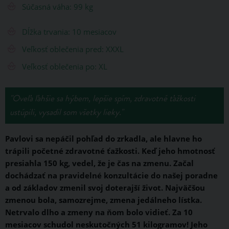
Súčasná váha: 99 kg
Dĺžka trvania: 10 mesiacov
Veľkosť oblečenia pred: XXXL
Veľkosť oblečenia po: XL
"Oveľa ľahšie sa hýbem, lepšie spím, zdravotné ťažkosti
ustúpili, vysadil som všetky lieky."
Pavlovi sa nepáčil pohľad do zrkadla, ale hlavne ho
trápili početné zdravotné ťažkosti. Keď jeho hmotnosť
presiahla 150 kg, vedel, že je čas na zmenu. Začal
dochádzať na pravidelné konzultácie do našej poradne
a od základov zmenil svoj doterajší život. Najväčšou
zmenou bola, samozrejme, zmena jedálneho lístka.
Netrvalo dlho a zmeny na ňom bolo vidieť. Za 10
mesiacov schudol neskutočných 51 kilogramov! Jeho