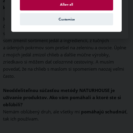
zmeniť jedálny lístok a stravovacie návyky. Aké
Allow all
konkrétne zmeny sa týkali vás?
Musel som zmeniť takmer všetko, vypustil som úplne
Customize
čokoládu a sladkosti aj príležitostný alkohol a, samozrejme,
sladené nápoje. Dokonca som si prestal sladiť kávu, úplne
som zmenil sortiment jedál a ingrediencií, z tučných
a údených pokrmov som prešiel na zeleninu a ovocie. Úplne
z mojich jedál zmizol chlieb a ďalšie múčne výrobky,
zriedkavo si môžem dať celozrnné cestoviny. A musím
povedať, že na chlieb s maslom si spomeniem naozaj veľmi
často.
Neoddeliteľnou súčasťou metódy NATURHOUSE je
užívanie produktov. Ako vám pomáhali a ktoré ste si
obľúbili?
Nemám obľúbený druh, ale všetky mi
pomáhajú schudnúť
,
tak ich používam.